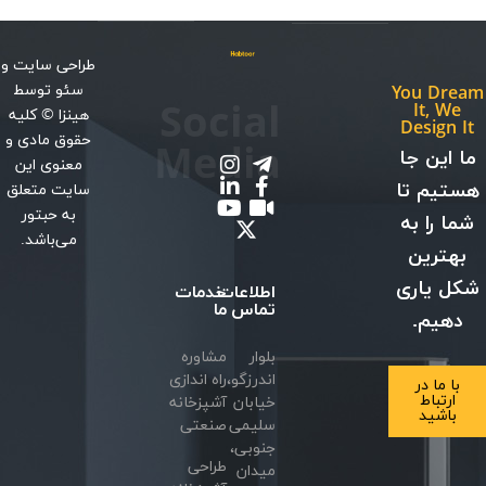
طراحی سایت
و
سئو
توسط
You Dream
Social
It, We
هینزا
© کلیه
Design It
حقوق مادی و
Media
ما این جا
معنوی این
هستیم تا
سایت متعلق
به حبتور
شما را به
می‌باشد.
بهترین
شکل یاری
اطلاعات
خدمات
تماس
ما
دهیم.
بلوار
مشاوره
اندرزگو،
راه اندازی
با ما در
ارتباط
خیابان
آشپزخانه
باشید
سلیمی
صنعتی
جنوبی،
طراحی
میدان