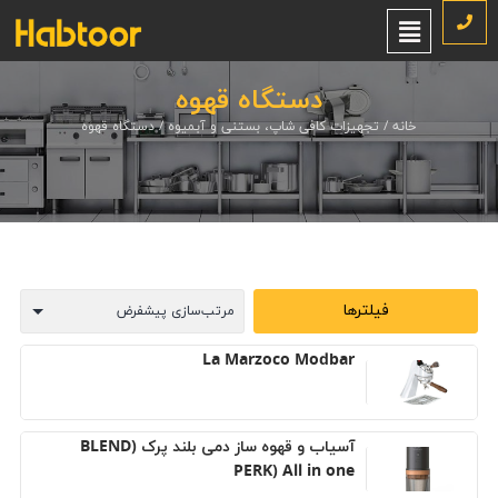
دستگاه قهوه
خانه
/
تجهیزات کافی شاپ، بستنی و آبمیوه
/ دستگاه قهوه
فیلترها
La Marzoco Modbar
آسياب و قهوه ساز دمی بلند پرک (BLEND
PERK) All in one