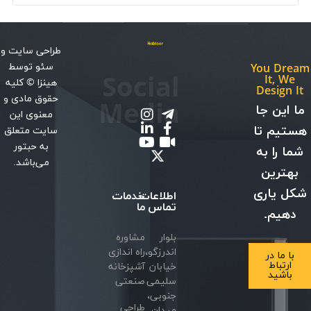
طراحی سایت
و
سئو
توسط
You Dream
Social
It, We
هینزا
© کلیه
Design It
حقوق مادی و
Media
ما این جا
معنوی این
هستیم تا
سایت متعلق
به حبتور
شما را به
می‌باشد.
بهترین
شکل یاری
اطلاعات
خدمات
تماس
ما
دهیم.
بلوار
مشاوره
اندرزگو،
راه اندازی
با ما در
ارتباط
خیابان
آشپزخانه
باشید
سلیمی
صنعتی
جنوبی،
طراحی
میدان