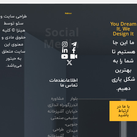
طراحی سایت
و
سئو
توسط
You Dream
Social
It, We
هینزا
© کلیه
Design It
حقوق مادی و
Media
ما این جا
معنوی این
هستیم تا
سایت متعلق
به حبتور
شما را به
می‌باشد.
بهترین
شکل یاری
اطلاعات
خدمات
تماس
ما
دهیم.
بلوار
مشاوره
اندرزگو،
راه اندازی
با ما در
ارتباط
خیابان
آشپزخانه
باشید
سلیمی
صنعتی
جنوبی،
طراحی
میدان
آشپزخانه