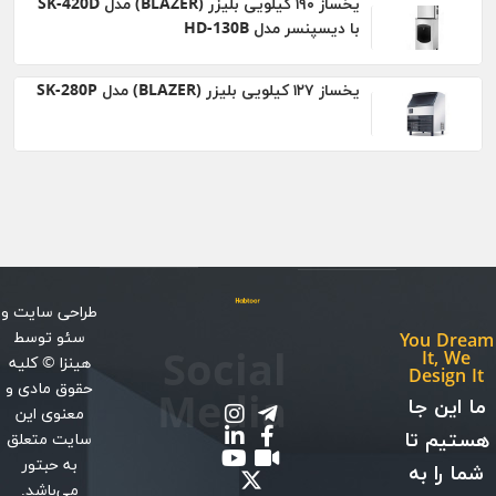
یخساز ۱۹۰ کیلویی بلیزر (BLAZER) مدل SK-420D
با دیسپنسر مدل HD-130B
يخساز ۱۲۷ کيلویی بلیزر (BLAZER) مدل SK-280P
طراحی سایت
و
سئو
توسط
You Dream
Social
It, We
هینزا
© کلیه
Design It
حقوق مادی و
Media
ما این جا
معنوی این
هستیم تا
سایت متعلق
به حبتور
شما را به
می‌باشد.