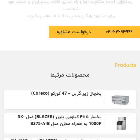
رستوران، آماده مشاوره، اجرا و راه اندازی کافه، رستوران و یا فست فود
شماست.
برای مشاوره رایگان همین حالا با ما تماس بگیرید.
۰۲۱-۲۲۶۹۴۹۹۹
درخواست مشاوره
Products
محصولات مرتبط
یخچال زیر گریل – 47 کورکو (Coreco)
یخساز ۴۵۵ کیلویی بلیزر (BLAZER) مدل SK-
1000P به همراه مخزن مدل B375-AIB