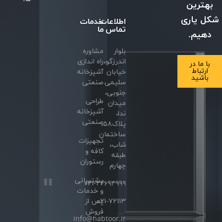
بهترین
شکل یاری
اطلاعات
خدمات
تماس
ما
دهیم.
بلوار
مشاوره
اندرزگو،
راه اندازی
با ما در
ارتباط
خیابان
آشپزخانه
باشید
سلیمی
صنعتی
جنوبی،
طراحی
میدان
آشپزخانه
ندا،
صنعتی
پلاک۵۸،
ساختمان
تجهیزات
شاب،
کافه و
طبقه
رستوران
چهارم
پشتیبانی
۰۲۱-۲۲۶۹۴۹۹۹
و خدمات
۰۲۱-۷۲۱۱۳
پس از
فروش
info@habtoor.ir