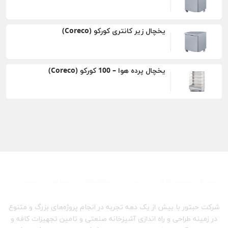
یخچال زیر کانتری کورکو (Coreco)
یخچال پرده هوا – 100 کورکو (Coreco)
بـــرای مشـــاوره و خرید این محصول تمــــاس بگیــــرید
شرکت حبتور با بیش از یک دهه تجربه در انجام پروژه‌های بزرگ و متنوع
در زمینه طراحی و راه اندازی آشپزخانه صنعتی و تامین تجهیزات کافه و