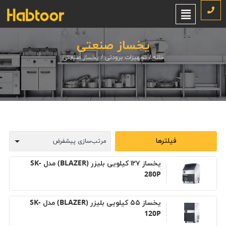
یخساز صنعتی
خانه
/
تجهیزات برودتی
/ یخساز صنعتی
فیلترها
يخساز ۱۲۷ کيلویی بلیزر (BLAZER) مدل SK-
280P
يخساز ۵۵ کيلویی بلیزر (BLAZER) مدل SK-
120P