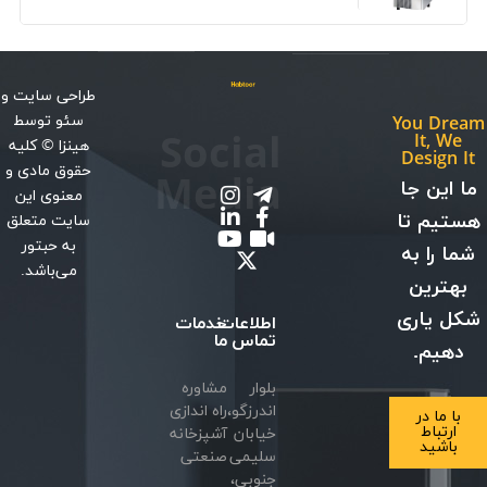
طراحی سایت
و
سئو
توسط
You Dream
Social
It, We
هینزا
© کلیه
Design It
حقوق مادی و
Media
ما این جا
معنوی این
هستیم تا
سایت متعلق
به حبتور
شما را به
می‌باشد.
بهترین
شکل یاری
اطلاعات
خدمات
تماس
ما
دهیم.
بلوار
مشاوره
اندرزگو،
راه اندازی
با ما در
ارتباط
خیابان
آشپزخانه
باشید
سلیمی
صنعتی
جنوبی،