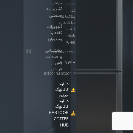
طراحی
میدان
آشپزخانه
ندا،
صنعتی
پلاک۵۸،
ساختمان
تجهیزات
شاب،
کافه و
طبقه
رستوران
چهارم
پشتیبانی
۰۲۱-۲۲۶۹۴۹۹۹
و خدمات
۰۲۱-۷۲۱۱۳
پس از
فروش
info@habtoor.ir
دانلود
کاتالوگ
حبتور
دانلود
کاتالوگ
HABTOOR
COFFEE
HUB