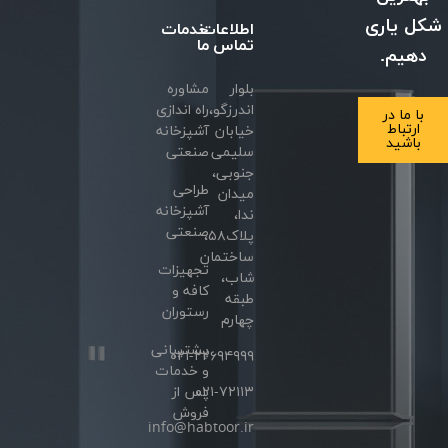
 یاری
اطلاعات
خدمات
تماس
ما
هیم.
بلوار
مشاوره
اندرزگو،
راه اندازی
ا ما در
ارتباط
خیابان
آشپزخانه
باشید
سلیمی
صنعتی
جنوبی،
طراحی
میدان
آشپزخانه
ندا،
صنعتی
پلاک۵۸،
ساختمان
تجهیزات
شاب،
کافه و
طبقه
رستوران
چهارم
پشتیبانی
۰۲۱-۲۲۶۹۴۹۹۹
و خدمات
۰۲۱-۷۲۱۱۳
پس از
فروش
info@habtoor.ir