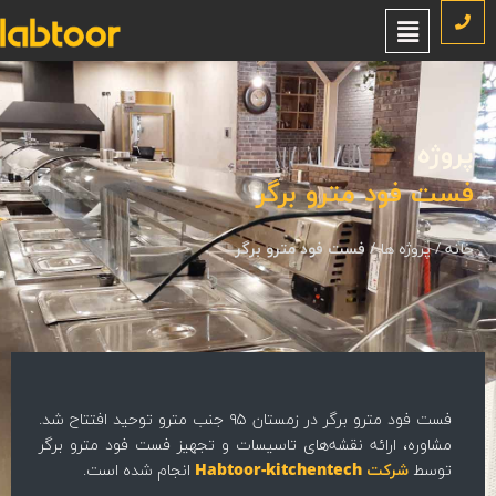
روژه
ست فود مترو برگر
نه
/
پروژه ها
/
فست فود مترو برگر
فست فود مترو برگر در زمستان ۹۵ جنب مترو توحید افتتاح شد.
مشاوره، ارائه نقشه‌های تاسیسات و تجهیز فست فود مترو برگر
توسط
شرکت Habtoor-kitchentech
انجام شده است.