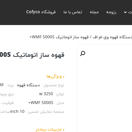
ی ام اف
/ قهوه ساز اتوماتیک WMF 5000S+
ت
رزومه
مجله
تماس با ما
فروشگاه Cofyco
ستگاه قهوه وی ام اف
/ قهوه ساز اتوماتیک WMF 5000S+
قهوه ساز اتوماتیک WMF 5000S+
ویژگی‌ها
نوع محصول:
دستگاه قهوه
برند:
MF
توان:
3250 w
برق ورو
مدل:
WMF 5000S+
ظرفیت خ
صفحه نمایش لمسی:
10 inch
ساخت
جزيیات بیشتر