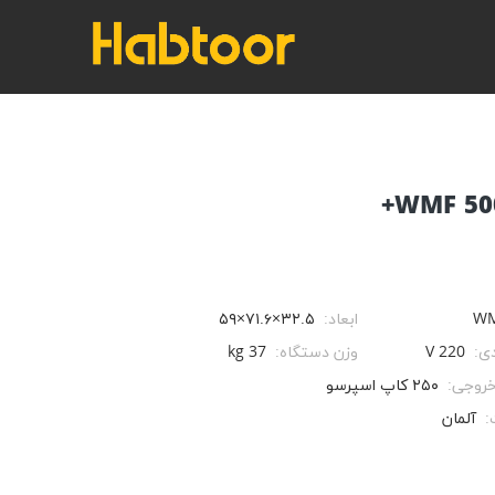
W
ابعاد:
۳۲.۵×۷۱.۶×۵۹
دی:
V 220
وزن دستگاه:
37 kg
روجی:
۲۵۰ کاپ اسپرسو
:
آلمان