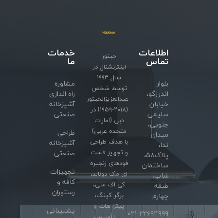
اطلاعات
خدمات
حبتور
تماس
ما
اینترنشنال در
سال ۱۹۹۳
بلوار
مشاوره
توسط شخص
اندرزگو،
راه اندازی
عبدالعزیزالحبتور
خیابان
آشپزخانه
(۲۰۱۸-۱۹۵۹) در
سلیمی
صنعتی
دبی (امارات
جنوبی،
متحده عربی)
طراحی
میدان
با هدف طراحی
آشپزخانه
ندا،
و تجهیز فست
صنعتی
پلاک۵۸،
فودهای زنجیره
ساختمان
تجهیزات
ای مک دونالد،
شاب،
کافه و
کی اف سی،
طبقه
رستوران
برگر کینگ،
چهارم
پیتزا هات و
پشتیبانی
۰۲۱-۲۲۶۹۴۹۹۹
….. تأسیس