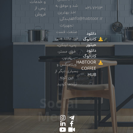
و خدمات
شد و موفق به
۰۲۱-۷۲۱۱۳
پس از
اخذ بهترین
فروش
info@habtoor.ir
نمایندگی
تجهیزات
صنعت فست
دانلود
فود مانند هنی
کاتالوگ
حبتور
پنی، لینکن،
دانلود
فرای مستر،
کاتالوگ
تایلور،
HABTOOR
ویتامیکس و
COFFEE
بسیاری دیگر از
HUB
این گونه
برندها گردید.
Social
Media