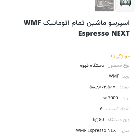
اسپرسو ماشین تمام‌ اتوماتیک WMF
Espresso NEXT
ویژگی‌ها
نوع محصول:
دستگاه قهوه
برند:
WMF
ابعاد:
۷۹×۶۲.۵×۵۵.۸
توان:
7000 w
تعداد آسیاب:
۲
وزن دستگاه:
80 kg
مدل:
WMF Espresso NEXT