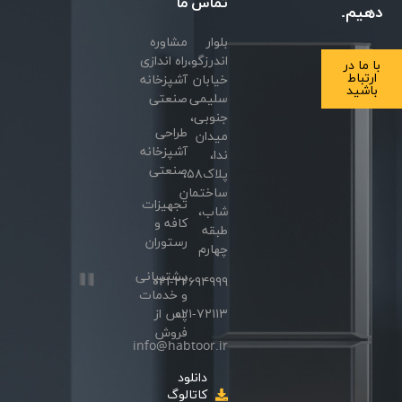
تماس
ما
دهیم.
بلوار
مشاوره
اندرزگو،
راه اندازی
با ما در
ارتباط
خیابان
آشپزخانه
باشید
سلیمی
صنعتی
جنوبی،
طراحی
میدان
آشپزخانه
ندا،
صنعتی
پلاک۵۸،
ساختمان
تجهیزات
شاب،
کافه و
طبقه
رستوران
چهارم
پشتیبانی
۰۲۱-۲۲۶۹۴۹۹۹
و خدمات
۰۲۱-۷۲۱۱۳
پس از
فروش
info@habtoor.ir
دانلود
کاتالوگ