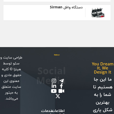
دستگاه وافل Sirman
طراحی سایت
و
سئو
توسط
You Dream
Social
It, We
هینزا
© کلیه
Design It
حقوق مادی و
Media
ما این جا
معنوی این
هستیم تا
سایت متعلق
به حبتور
شما را به
می‌باشد.
بهترین
شکل یاری
اطلاعات
خدمات