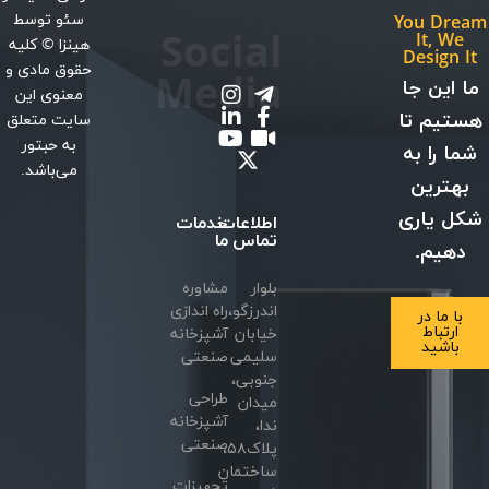
سئو
توسط
You Dream
Social
It, We
هینزا
© کلیه
Design It
حقوق مادی و
Media
ما این جا
معنوی این
هستیم تا
سایت متعلق
به حبتور
شما را به
می‌باشد.
بهترین
شکل یاری
اطلاعات
خدمات
تماس
ما
دهیم.
بلوار
مشاوره
اندرزگو،
راه اندازی
با ما در
ارتباط
خیابان
آشپزخانه
باشید
سلیمی
صنعتی
جنوبی،
طراحی
میدان
آشپزخانه
ندا،
صنعتی
پلاک۵۸،
ساختمان
تجهیزات