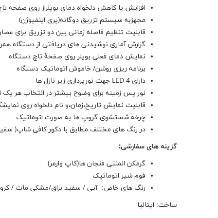
افزایش یا کاهش دلخواه دمای بویلراز روی صفحه تا
مجهزبه سیستم تزریق دوگانه(پری اینفیوژن)
قابلیت تنظیم فاصله زمانی بین دو تزریق برای عصا
گزارش آماری نوشیدنی های دریافتی از دستگاه همرا
نمایش دمای فعلی بویلر روی صفحۀ تاچ دستگاه
برنامه ریزی روشن/ خاموش اتوماتیک دستگاه
دارای 4 LED جهت نورپردازی زیر نازل ها
نور پس زمینه برای وضوح بیشتر در انتخاب هر یک از
قابلیت نمایش تاریخ،زمان،و نام دلخواه روی نمایشگ
چرخه شستشوی گروپ ها به صورت اتوماتیک
در رنگ های مختلف مطابق با دکور کافی شاپ( سفید،
گزینه های سفارشی:
گرمکن المنتی فنجان ها(کاپ وارمر)
فوم شیر اتوماتیک
رنگ های خاص: آبی / سفید براق/مشکی مات / کرو
ساخت: ایتالیا