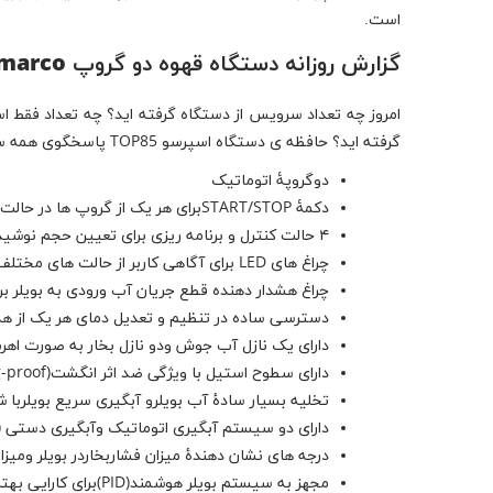
است.
گزارش روزانه دستگاه قهوه دو گروپ Top85 Sanmarco
گرفته اید؟ حافظه ی دستگاه اسپرسو TOP85 پاسخگوی همه سوالات آماری شماست.
دوگروپۀ اتوماتیک
دکمۀ START/STOPبرای هر یک از گروپ ها در حالت نیمه اتوماتیک
۴ حالت کنترل و برنامه ریزی برای تعیین حجم نوشیدنی در هر فنجان قهوه برای هریک از گروپ ها
چراغ های LED برای آگاهی کاربر از حالت های مختلف آب در بویلر دستگاه
چراغ هشدار دهنده قطع جریان آب ورودی به بویلر بر
دسترسی ساده در تنظیم و تعدیل دمای هر یک از هد
دارای یک نازل آب جوش ودو نازل بخار به صورت اهر
دارای سطوح استیل با ویژگی ضد اثر انگشت(Smudg-proof)
تخلیه بسیار سادۀ آب بویلرو آبگیری سریع بویلر
دارای دو سیستم آبگیری اتوماتیک وآبگیری دستی 
درجه های نشان دهندۀ میزان فشاربخاردر بویلر ومی
مجهز به سیستم بویلر هوشمند(PID)برای کارایی بهتر و یکنواختی دما وبخاردر بویلر