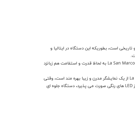
ی تکنیکال و تاریخی است، بطوریکه این دستگاه در ایتالیا و
ت.
از طرف دیگر دستگاه اسپرسو La San Marco-TOP85 به لحاظ قدرت و استقامت هم زبانزد
دستگاه اسپرسو La San Marco-TOP85 از یک نمایشگر مدرن و زیبا بهره مند است، وقتی
نورپردازی پیرامون دستگاه با ترکیبی از LED های رنگی صورت می پذیرد، دستگاه جلوه ای