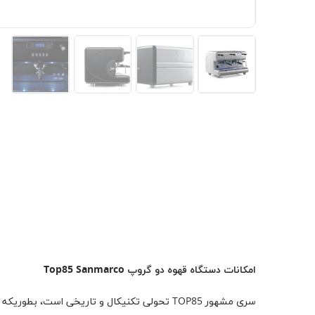
امکانات دستگاه قهوه دو گروپ Top85 Sanmarco
سری مشهور TOP85 تحولی تکنیکال و تاریخی است، بطوریکه این دستگاه در ایتالیا و سراسر جهان مورد تقدیر واقع شده است.