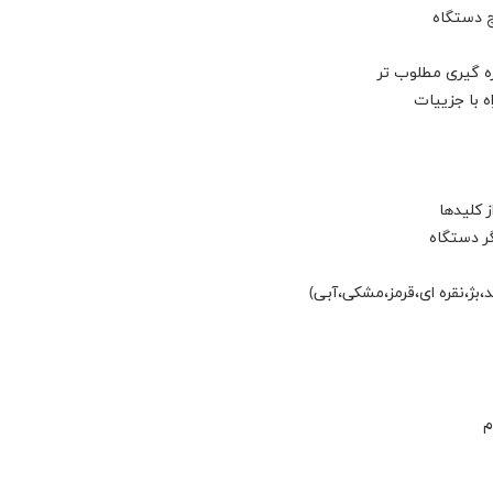
چ دستگاه
ره گیری مطلوب تر
ه با جزییات
 کلیدها
ر دستگاه
بژ،نقره ای،قرمز،مشکی،آبی)
م