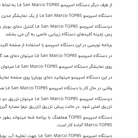
از طرف دیگر دستگاه اسپرسو La San Marco-TOP85 به لحاظ قدرت و استقامت هم زبانزد شده است.
دستگاه اسپرسو La San Marco-TOP85 از یک نمایشگر مدرن و زیبا بهره مند است، وقتی نورپردازی پیرامون دستگاه با ترکیبی از LED های رنگی صورت می پذیرد، دستگاه جلوه ای خاص پیدا میکند.
پس زمینه کلیدهای دستگاه زیبایی خاصی به آن می بخشد.
برنامه نویسی در این دستگاه اسپرسو با استفاده از صفحه کل
در دستگاه اسپرسو La San Marco-TOP85 میتوان دمای هد گروپ ( واحد توزیع نوشیدنی ) را کنترل کرد.
روی نمایشگر دستگاه اسپرسو La San Marco-TOP85 میتوان تاریخ، زمان و نام دلخواه را درج کرد.
در این دستگاه اسپرسو میتوانید دمای بویلررا روی صفحه نمایش
وقتی در حال کار با دستگاه اسپرسو La San Marco-TOP85 هستید میتوانید فرایند عصاره گیری از قهوه را به صورت زمانی و تجسمی روی کیبورد ببینید.
دردستگاه اسپرسو -TOP85
تزریق اصلی شود. در حالت پیش تزریق (تزریق نرم) عصاره گی
Marco-TOP85 آماده کار است.