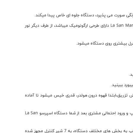
دردستگاه اسپرسو La San Marco-TOP85 کنترل دمای بویلر به صورت اتوماتیک انجام میشود. از نظر طراحی، دستگاه اسپرسو La San Marco-TOP85 دارای طرحی ارگونومیک میباشد، از طرف دیگر نور
ترل بیشتری روی دستگاه میشود.
د.
 مرحله ای یا پیش تزریق،ابتدا قهوه درون هولدر، قدری خیس میشود تا آماده
دستگاه اسپرسو TOP85 هماهنگ با برنامه شما میتواند بطور خودکار، روشن یا خاموش شود. بنابراین در همان لحظه اولیه باز کردن کافی شاپ و ورود احتمالی مشتری بعد از شما دستگاه اسپرسو La San
دستگاه اسپرسو La San Marco-TOP85 جهت تخلیه آب بویلر( مواردی مانند کهنگی آب بویلر)، آبگیری دستی سریع بویلر، وانسداد ورود آب به بخش های مختلف دستگاه، به 7 شیر کنترل مجهز شده