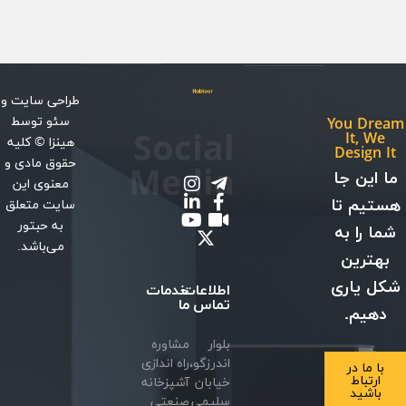
طراحی سایت
و
سئو
توسط
You Dream
Social
It, We
هینزا
© کلیه
Design It
حقوق مادی و
Media
ما این جا
معنوی این
هستیم تا
سایت متعلق
به حبتور
شما را به
می‌باشد.
بهترین
شکل یاری
اطلاعات
خدمات
تماس
ما
دهیم.
بلوار
مشاوره
اندرزگو،
راه اندازی
با ما در
ارتباط
خیابان
آشپزخانه
باشید
سلیمی
صنعتی