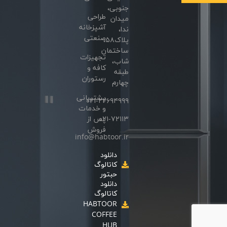
جنوبی،
طراحی
میدان
آشپزخانه
ندا،
صنعتی
پلاک۵۸،
ساختمان
تجهیزات
شاب،
کافه و
طبقه
رستوران
چهارم
پشتیبانی
۰۲۱-۲۲۶۹۴۹۹۹
و خدمات
۰۲۱-۷۲۱۱۳
پس از
فروش
info@habtoor.ir
دانلود
کاتالوگ
حبتور
دانلود
کاتالوگ
HABTOOR
COFFEE
HUB