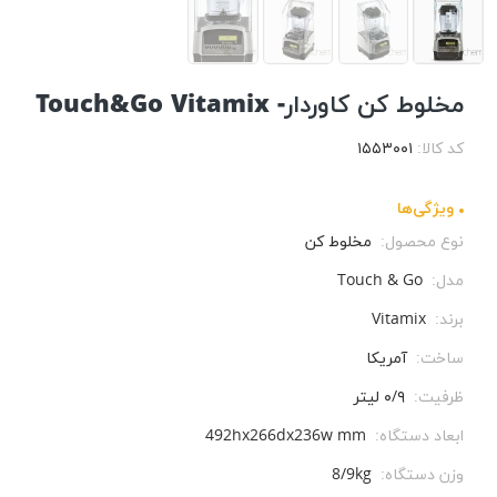
مخلوط کن کاوردار- Touch&Go Vitamix
کد کالا:
۱۵۵۳۰۰۱
ویژگی‌ها
نوع محصول:
مخلوط کن
مدل:
Touch & Go
برند:
Vitamix
ساخت:
آمریکا
ظرفیت:
۰/۹ لیتر
ابعاد دستگاه:
492hx266dx236w mm
وزن دستگاه:
8/9kg