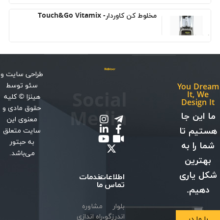
مخلوط کن کاوردار- Touch&Go Vitamix
طراحی سایت
و
سئو
توسط
You Dream
Social
It, We
هینزا
© کلیه
Design It
حقوق مادی و
Media
ما این جا
معنوی این
هستیم تا
سایت متعلق
به حبتور
شما را به
می‌باشد.
بهترین
شکل یاری
اطلاعات
خدمات
تماس
ما
دهیم.
بلوار
مشاوره
اندرزگو،
راه اندازی
با ما در