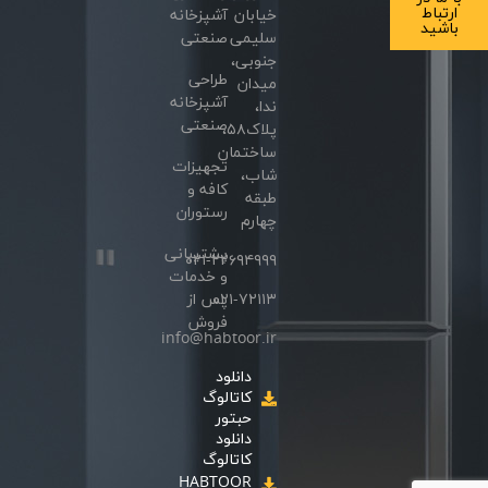
ارتباط
خیابان
آشپزخانه
باشید
سلیمی
صنعتی
جنوبی،
طراحی
میدان
آشپزخانه
ندا،
صنعتی
پلاک۵۸،
ساختمان
تجهیزات
شاب،
کافه و
طبقه
رستوران
چهارم
پشتیبانی
۰۲۱-۲۲۶۹۴۹۹۹
و خدمات
۰۲۱-۷۲۱۱۳
پس از
فروش
info@habtoor.ir
دانلود
کاتالوگ
حبتور
دانلود
کاتالوگ
HABTOOR