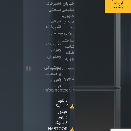
ارتباط
خیابان
آشپزخانه
باشید
سلیمی
صنعتی
جنوبی،
طراحی
میدان
آشپزخانه
ندا،
صنعتی
پلاک۵۸،
ساختمان
تجهیزات
شاب،
کافه و
طبقه
رستوران
چهارم
پشتیبانی
۰۲۱-۲۲۶۹۴۹۹۹
و خدمات
۰۲۱-۷۲۱۱۳
پس از
فروش
info@habtoor.ir
دانلود
کاتالوگ
حبتور
دانلود
کاتالوگ
HABTOOR