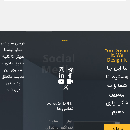
طراحی سایت
و
سئو
توسط
You Dream
Social
It, We
هینزا
© کلیه
Design It
حقوق مادی و
Media
ما این جا
معنوی این
هستیم تا
سایت متعلق
به حبتور
شما را به
می‌باشد.
بهترین
شکل یاری
اطلاعات
خدمات
تماس
ما
دهیم.
بلوار
مشاوره
اندرزگو،
راه اندازی
با ما در