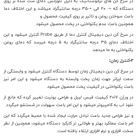
در سرخ کن های ترموستاتیک به دلیل تلورانس دمای ست شده بر روی
دستگاه که +- ۲۰ الی +-۳۵ درجه سانتیگراد میباشد و این اختلاف دما
باعث سوختن روغن و تاثیر بر روی کیفیت محصول و
همچنین باعث عدم یکنواختی در پخت محصول میشود.
در سرخ کن دین دیجیتال کنترل دما از طریق Probe کنترل میشود و این
اختلاف دمای ۳۵ درجه سانتیگراد به ۵ درجه میرسد که دمای روغن
یکنواختی به ما میدهد.
۲-کنترل زمان:
در سرخ کن دین دیجیتال زمان توسط دستگاه کنترل میشود و وابستگی از
سمت اپراتر جهت زمان پخت وابسته به دستگاه میشود و این امر نیز
باعث یکنواختی در کیفیت پخت محصول میشود.
در ورژن ۲۰۱۷ کیفیت فیس لیبل و طراحی یونیت تغییر کرده که مانع از
نفوذ اب به کامپیوتر میشود و این امر باعث سهولت در شستشو میگردد.
و نیز طراحی جدید باعث تبادل حرارت ایجاد شده با محیط میگردد که این
امر باعث عملکرد بهتر و طولانی تر کارکرد دستگاه میشود، همچنین از نظر
سخت افزاری و نرم افزاری ارتقاء یافته است.