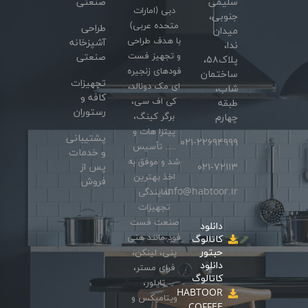
سلیمی
صنعتی
دبی (امارات
جنوبی،
متحده عربی)
طراحی
میدان
با هدف طراحی
آشپزخانه
ندا،
و تجهیز فست
صنعتی
پلاک۵۸،
فودهای زنجیره
ساختمان
تجهیزات
ای مک دونالد،
شاب،
کافه و
کی اف سی،
طبقه
رستوران
برگر کینگ،
چهارم
پیتزا هات و
پشتیبانی
۰۲۱-۲۲۶۹۴۹۹۹
….. تأسیس
و خدمات
شد و موفق به
۰۲۱-۷۲۱۱۳
پس از
اخذ بهترین
فروش
info@habtoor.ir
نمایندگی
تجهیزات
صنعت فست
دانلود
فود مانند هنی
کاتالوگ
حبتور
پنی، لینکن،
دانلود
فرای مستر،
کاتالوگ
تایلور،
HABTOOR
ویتامیکس و
COFFEE