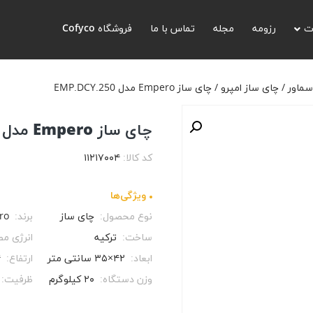
ز امپرو
/ چای ساز Empero مدل EMP.DCY.250
ت
رزومه
مجله
تماس با ما
فروشگاه Cofyco
سماور
/
چای ساز امپرو
/ چای ساز Empero مدل EMP.DCY.250
چای ساز Empero مدل EMP.DCY.250
کد کالا:
۱۱۲۱۷۰۰۴
ویژگی‌ها
نوع محصول:
چای ساز
برند:
ro
ساخت:
ترکیه
انرژی م
ابعاد:
۴۲×۳۵ سانتی متر
ارتفاع:
۴
وزن دستگاه:
۲۰ کیلوگرم
ظرفیت: