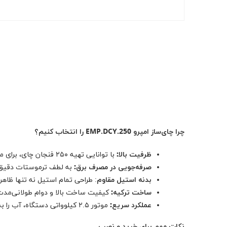
چرا چای‌ساز امپرو EMP.DCY.250 را انتخاب کنیم؟
ظرفیت بالا:
با توانایی تهیه ۲۵۰ فنجان چای، برای مکان‌های پرتردد مثل کافه‌ها و رستوران‌های شلوغ عالی هست.
صرفه‌جویی در مصرف برق:
به لطف ترموستات دقیق و 
بدنه استیل مقاوم
: طراحی تمام استیل نه تنها ظاهر 
ساخت ترکیه:
کیفیت ساخت بالا و دوام طولانی‌مدت،
عملکرد سریع:
موتور ۲.۵ کیلوواتی دستگاه، آب را به سرعت به جوش می‌رساند و فرآیند دم‌آوری چای را کوتاه می‌کند.
نکات مهم برای خرید و نصب