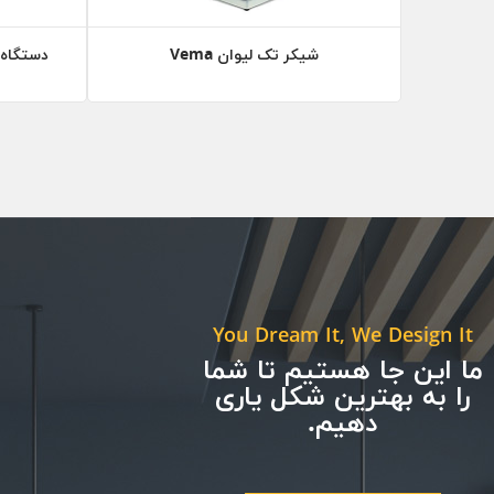
شیکر تک لیوان Vema
دستگاه هات 
You Dream It, We Design It
ما این جا هستیم تا شما
را به بهترین شکل یاری
دهیم.