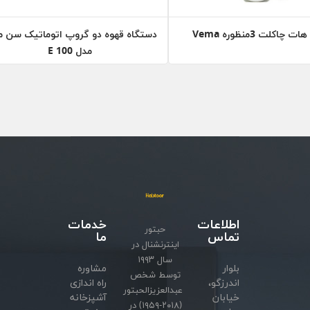
چاکلت 3منظوره Vema
دستگاه قهوه دو گروپ اتوماتیک سن ما
مدل 100 E
اطلاعات
خدمات
حبتور
تماس
ما
اینترنشنال در
سال ۱۹۹۳
بلوار
مشاوره
توسط شخص
اندرزگو،
راه اندازی
عبدالعزیزالحبتور
خیابان
آشپزخانه
(۲۰۱۸-۱۹۵۹) در