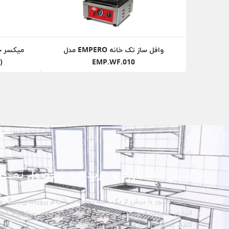
وافل ساز تک خانه EMPERO مدل
EMP.WF.010
(Empero) مدل H.06
بـــرای مشـــاوره و خرید این محصول تمــــا
شرکت حبتور با بیش از یک دهه تجربه در انجام پروژه‌های بزرگ و 
اندازی آشپزخانه صنعتی و تامین تجهیزات کافه و رستوران، آماده 
کافه، رستوران و یا فست فود شماست.