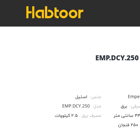
Empe
جنس:
استیل
صرفی:
برق
مدل:
EMP.DCY.250
۴ سانتی متر
مصرف برق:
۲.۵ کیلووات
۲۵۰ فنجان