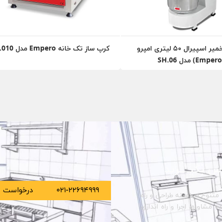
میکسر خمیر اسپیرال ۵۰ لیتری امپرو
کرپ ساز تک خانه Empero مدل KR.010
S
س بگیــــرید
۰۲۱-۲۲۶۹۴۹۹۹
درخواست م
متنوع در زمینه طراحی و راه
مشاوره، اجرا و راه اندازی