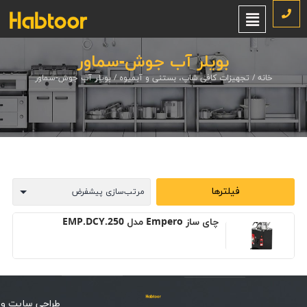
بویلر آب جوش-سماور
خانه
/
تجهیزات کافی شاپ، بستنی و آبمیوه
/ بویلر آب جوش-سماور
فیلترها
چای ساز Empero مدل EMP.DCY.250
طراحی سایت
و