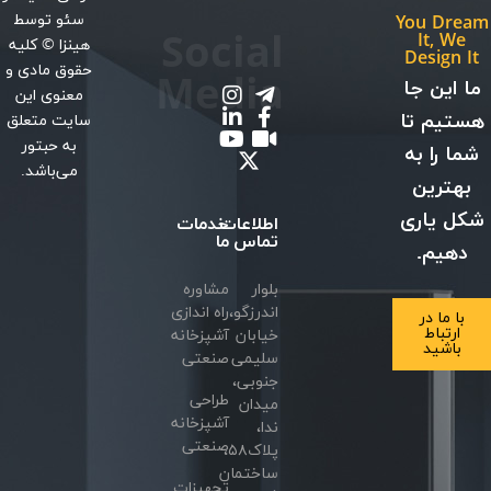
سئو
توسط
You Dream
Social
It, We
هینزا
© کلیه
Design It
حقوق مادی و
Media
ما این جا
معنوی این
هستیم تا
سایت متعلق
به حبتور
شما را به
می‌باشد.
بهترین
شکل یاری
اطلاعات
خدمات
تماس
ما
دهیم.
بلوار
مشاوره
اندرزگو،
راه اندازی
با ما در
ارتباط
خیابان
آشپزخانه
باشید
سلیمی
صنعتی
جنوبی،
طراحی
میدان
آشپزخانه
ندا،
صنعتی
پلاک۵۸،
ساختمان
تجهیزات