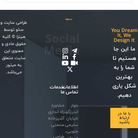
طراحی سایت
و
سئو
توسط
You Dream
Social
It, We
هینزا
© کلیه
Design It
حقوق مادی و
Media
ما این جا
معنوی این
هستیم تا
سایت متعلق
به حبتور
شما را به
می‌باشد.
بهترین
شکل یاری
اطلاعات
خدمات
تماس
ما
دهیم.
بلوار
مشاوره
اندرزگو،
راه اندازی
با ما در
ارتباط
خیابان
آشپزخانه
باشید
سلیمی
صنعتی
جنوبی،
طراحی
میدان