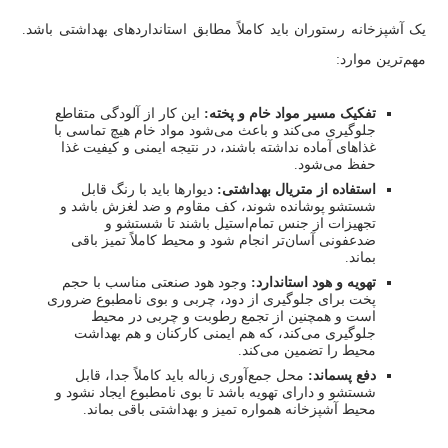
یک آشپزخانه رستوران باید کاملاً مطابق استانداردهای بهداشتی باشد.
مهم‌ترین موارد:
تفکیک مسیر مواد خام و پخته:
این کار از آلودگی متقاطع
جلوگیری می‌کند و باعث می‌شود مواد خام هیچ تماسی با
غذاهای آماده نداشته باشند، در نتیجه ایمنی و کیفیت غذا
حفظ می‌شود.
استفاده از متریال بهداشتی:
دیوارها باید با رنگ قابل
شستشو پوشانده شوند، کف مقاوم و ضد لغزش باشد و
تجهیزات از جنس تمام‌استیل باشند تا شستشو و
ضدعفونی آسان‌تر انجام شود و محیط کاملاً تمیز باقی
بماند.
تهویه و هود استاندارد:
وجود هود صنعتی مناسب با حجم
پخت برای جلوگیری از دود، چربی و بوی نامطبوع ضروری
است و همچنین از تجمع رطوبت و چربی در محیط
جلوگیری می‌کند، که هم ایمنی کارکنان و هم بهداشت
محیط را تضمین می‌کند.
دفع پسماند:
محل جمع‌آوری زباله باید کاملاً جدا، قابل
شستشو و دارای تهویه باشد تا بوی نامطبوع ایجاد نشود و
محیط آشپزخانه همواره تمیز و بهداشتی باقی بماند.