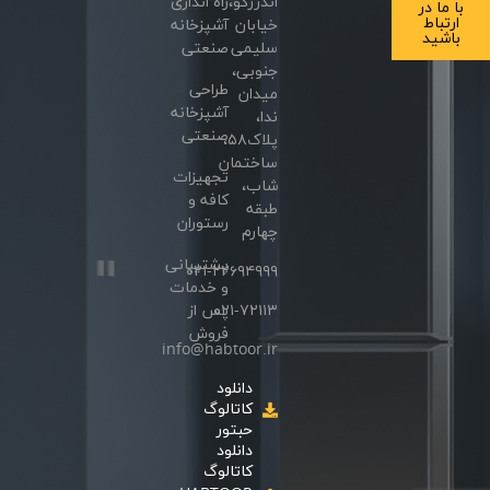
اندرزگو،
راه اندازی
با ما در
ارتباط
خیابان
آشپزخانه
باشید
سلیمی
صنعتی
جنوبی،
طراحی
میدان
آشپزخانه
ندا،
صنعتی
پلاک۵۸،
ساختمان
تجهیزات
شاب،
کافه و
طبقه
رستوران
چهارم
پشتیبانی
۰۲۱-۲۲۶۹۴۹۹۹
و خدمات
۰۲۱-۷۲۱۱۳
پس از
فروش
info@habtoor.ir
دانلود
کاتالوگ
حبتور
دانلود
کاتالوگ