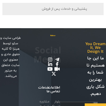
پشتیبانی و خدمات پس از فروش
طراحی سایت
و
سئو
توسط
You Dream
Social
It, We
هینزا
© کلیه
Design It
حقوق مادی و
Media
ما این جا
معنوی این
هستیم تا
سایت متعلق
به حبتور
شما را به
می‌باشد.
بهترین
شکل یاری
اطلاعات
خدمات
تماس
ما
دهیم.
بلوار
مشاوره