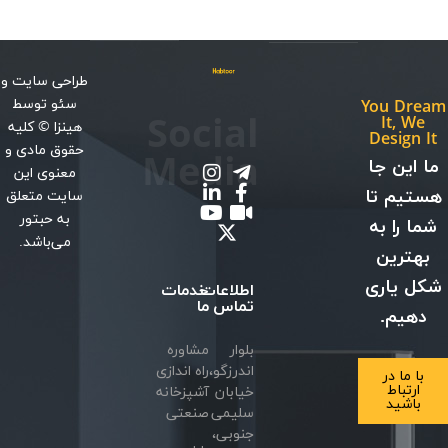
طراحی سایت
و
سئو
توسط
You Dream
Social
It, We
هینزا
© کلیه
Design It
حقوق مادی و
Media
ما این جا
معنوی این
هستیم تا
سایت متعلق
به حبتور
شما را به
می‌باشد.
بهترین
شکل یاری
اطلاعات
خدمات
تماس
ما
دهیم.
بلوار
مشاوره
اندرزگو،
راه اندازی
با ما در
ارتباط
خیابان
آشپزخانه
باشید
سلیمی
صنعتی
جنوبی،