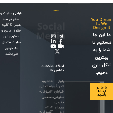
طراحی سایت
و
سئو
توسط
You Dream
Social
It, We
هینزا
© کلیه
Design It
حقوق مادی و
Media
ما این جا
معنوی این
هستیم تا
سایت متعلق
به حبتور
شما را به
می‌باشد.
بهترین
شکل یاری
اطلاعات
خدمات
تماس
ما
دهیم.
بلوار
مشاوره
اندرزگو،
راه اندازی
با ما در
ارتباط
خیابان
آشپزخانه
باشید
سلیمی
صنعتی
جنوبی،
طراحی
میدان
آشپزخانه
ندا،