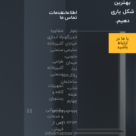
بهترین
شکل یاری
اطلاعات
خدمات
تماس
ما
دهیم.
بلوار
مشاوره
اندرزگو،
راه اندازی
با ما در
ارتباط
خیابان
آشپزخانه
باشید
سلیمی
صنعتی
جنوبی،
طراحی
میدان
آشپزخانه
ندا،
صنعتی
پلاک۵۸،
ساختمان
تجهیزات
شاب،
کافه و
طبقه
رستوران
چهارم
پشتیبانی
۰۲۱-۲۲۶۹۴۹۹۹
و خدمات
۰۲۱-۷۲۱۱۳
پس از
فروش
info@habtoor.ir