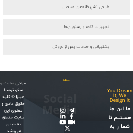
طراحی آشپزخانه‌های صنعتی
تجهیزات کافه و رستوران‌ها
پشتیبانی و خدمات پس از فروش
طراحی سایت
و
سئو
توسط
You Dream
Social
It, We
هینزا
© کلیه
Design It
حقوق مادی و
Media
ما این جا
معنوی این
هستیم تا
سایت متعلق
به حبتور
شما را به
می‌باشد.