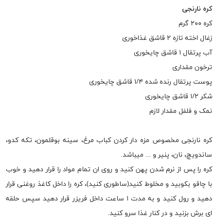
کره نارنجی
کره ۲۰۰ گرم
زغال اخته تازه ۲ قاشق غذاخوری
آب پرتقال ۱ قاشق چایخوری
ترخون مقداری
پوست پرتقال رنده شده ۱/۴ قاشق چایخوری
شکر ۱/۲ قاشق چایخوری
نمک و فلفل مقدار لازم
کره نارنجی مخصوص مزه دار کردن کباب مرغ، سینه بوقلمون، تکه کدو،
ساندویچ، نان، پنیر و … میباشد.
کره را پس از نرم شدن پهن کنید و روی ان تمام مواد را قرار دهید و خوب
با چاقو بکوبید و مخلوط کنید(ساطوری کنید)، کره را داخل کاغذ روغنی قرار
دهید و رول کنید و به مدت ۱ ساعت داخل فریزر قرار دهید سپس حلقه
ای برش بزنید و در کنار غذا سرو کنید.