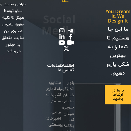
طراحی سایت
و
سئو
توسط
You Dream
Social
It, We
هینزا
© کلیه
Design It
حقوق مادی و
Media
ما این جا
معنوی این
هستیم تا
سایت متعلق
به حبتور
شما را به
می‌باشد.
بهترین
شکل یاری
اطلاعات
خدمات
تماس
ما
دهیم.
بلوار
مشاوره
اندرزگو،
راه اندازی
با ما در
ارتباط
خیابان
آشپزخانه
باشید
سلیمی
صنعتی
جنوبی،
طراحی
میدان
آشپزخانه
ندا،
صنعتی
پلاک۵۸،