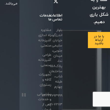
می‌باشد.
بهترین
شکل یاری
اطلاعات
خدمات
تماس
ما
دهیم.
بلوار
مشاوره
اندرزگو،
راه اندازی
با ما در
ارتباط
خیابان
آشپزخانه
باشید
سلیمی
صنعتی
جنوبی،
طراحی
میدان
آشپزخانه
ندا،
صنعتی
پلاک۵۸،
ساختمان
تجهیزات
شاب،
کافه و
طبقه
رستوران
چهارم
پشتیبانی
۰۲۱-۲۲۶۹۴۹۹۹
و خدمات
۰۲۱-۷۲۱۱۳
پس از
فروش