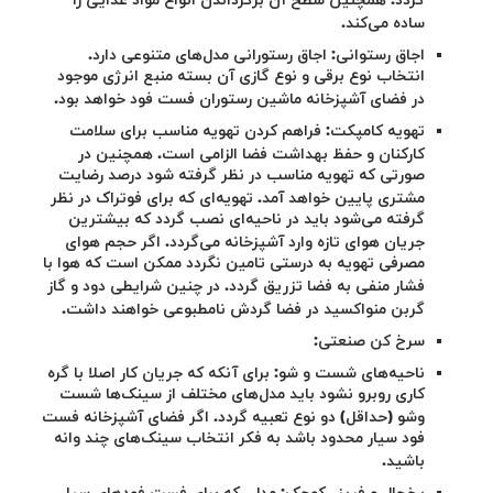
گردد.
همچنین سطح آن
برگرداندن انواع مواد غذایی را
ساده می‌کند.
اجاق رستوانی: اجاق رستورانی مدل‌های متنوعی دارد.
انتخاب نوع برقی و نوع گازی آن بسته منبع انرژی موجود
در فضای آشپزخانه ماشین رستوران فست فود خواهد بود.
تهویه کامپکت: فراهم کردن تهویه مناسب برای سلامت
کارکنان و حفظ بهداشت فضا الزامی است. همچنین در
صورتی که تهویه مناسب در نظر گرفته شود درصد رضایت
مشتری پایین خواهد آمد. تهویه‌ای که برای فوتراک در نظر
گرفته می‌شود باید در ناحیه‌ای نصب گردد که بیشترین
جریان هوای تازه وارد آشپزخانه می‌گردد. اگر حجم هوای
مصرفی تهویه به درستی تامین نگردد ممکن است که هوا با
فشار منفی به فضا تزریق گردد. در چنین شرایطی دود و گاز
گربن منواکسید در فضا گردش نامطبوعی خواهند داشت.
سرخ کن صنعتی:
ناحیه‌های شست و شو: برای آنکه که جریان کار اصلا با گره
کاری روبرو نشود باید مدل‌های مختلف از سینک‌ها شست
وشو (حداقل) دو نوع تعبیه گردد. اگر فضای آشپزخانه فست
فود سیار محدود باشد به فکر انتخاب سینک‌های چند وانه
باشید.