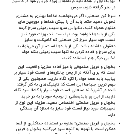
تهویه: اول از همه باید درگاه‌های ورود جریان هوا در ماشین
در نظر گرفته شود. سپس
سرخ کن صنعتی: اگر می‌خواهید غذاها بهتری به مشتری
تحویل دهید حتما باید آن را پیش غذاها و دورچین‌های
متنوع همراه کنید. بنابراین سرو سیب زمینی سرخ کرده
یکی از بایدها خواهد بود. در لیست تجیهزات مورد نیاز
فست فود سیار سرخ کن صنعتی که کامپکت و سایز
معقولی داشته باشد یکی از بایدها است. از آن می‌توانید
برای سرخ و آماده کردن نه تنها سیب زمینی بلکه مواد
غذایی دیگر هم استفاده کنید.
یخچال و فریزر صندوقی با میز آماده سازی: واقعیت این
است که برای آنکه در از پس چالش‌های فست فود سیار بر
بیایید باید
همه مواد را تازه نگاه دارید. همچنین یکی از
مهم ترین جنبه‌ها این است که تاپنیگ‌های به کار گرفته
شده در آشپزخانه صنعتی فست فود سیار را کاملا سرد نگاه
دارید. از این رو بایدبخشی از بودجه خود را به در خرید
یخچال و فریزر صنعتی اختصاص دهید. هزینه این نوع از
تجهیزات مورد نیاز فست فود سایز به اندازه آن بستگی
دارد.
یخچال و فریزر صنعتی: علاوه بر استفاده حداکثری از فضا
ممکن است با توجه به آنچه سرو می‌کنید یخچال و فریزر