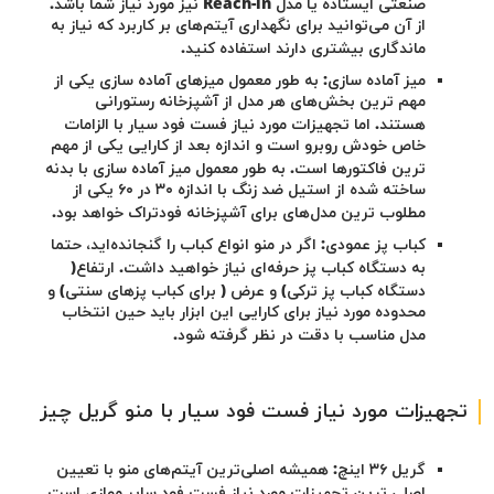
صنعتی ایستاده یا مدل
Reach-in
نیز مورد نیاز شما باشد.
از آن می‌توانید برای نگهداری آیتم‌های بر کاربرد که نیاز به
ماندگاری بیشتری دارند استفاده کنید.
میز آماده سازی: به طور معمول میز‌های آماده سازی یکی از
مهم ترین بخش‌های هر مدل از آشپزخانه رستورانی
هستند. اما تجهیزات مورد نیاز فست فود سیار با الزامات
خاص خودش روبرو است و اندازه بعد از کارایی یکی از مهم
ترین فاکتورها است. به طور معمول میز آماده سازی با بدنه
ساخته شده از استیل ضد زنگ با اندازه
۳۰ در ۶۰ یکی از
مطلوب ترین مدل‌های برای آشپزخانه فودتراک خواهد بود.
کباب پز عمودی: اگر در منو انواع کباب را گنجانده‌اید، حتما
به دستگاه کباب پز حرفه‌ای نیاز خواهید داشت. ارتفاع(
دستگاه کباب پز ترکی) و عرض ( برای کباب پزهای سنتی) و
محدوده مورد نیاز برای کارایی این ابزار باید حین انتخاب
مدل مناسب با دقت در نظر گرفته شود.
تجهیزات مورد نیاز فست فود سیار با منو گریل چیز
گریل ۳۶ اینچ: همیشه اصلی‌ترین آیتم‌های منو با تعیین
اصلی ترین تجهیزات مورد نیاز فست فود سایر موازی است.