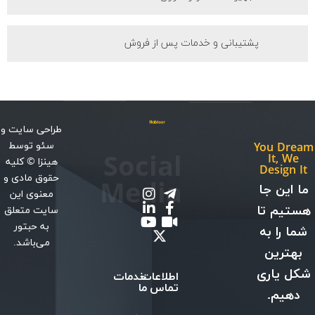
پشتیبانی و خدمات پس از فروش
طراحی سایت
و
سئو
توسط
You Dream
Social
It, We
هینزا
© کلیه
Design It
حقوق مادی و
Media
ما این جا
معنوی این
هستیم تا
سایت متعلق
به حبتور
شما را به
می‌باشد.
بهترین
شکل یاری
اطلاعات
خدمات
تماس
ما
دهیم.