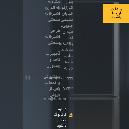
بلوار
مشاوره
اندرزگو،
راه اندازی
با ما در
ارتباط
خیابان
آشپزخانه
باشید
سلیمی
صنعتی
جنوبی،
طراحی
میدان
آشپزخانه
ندا،
صنعتی
پلاک۵۸،
ساختمان
تجهیزات
شاب،
کافه و
طبقه
رستوران
چهارم
پشتیبانی
۰۲۱-۲۲۶۹۴۹۹۹
و خدمات
۰۲۱-۷۲۱۱۳
پس از
فروش
info@habtoor.ir
دانلود
کاتالوگ
حبتور
دانلود