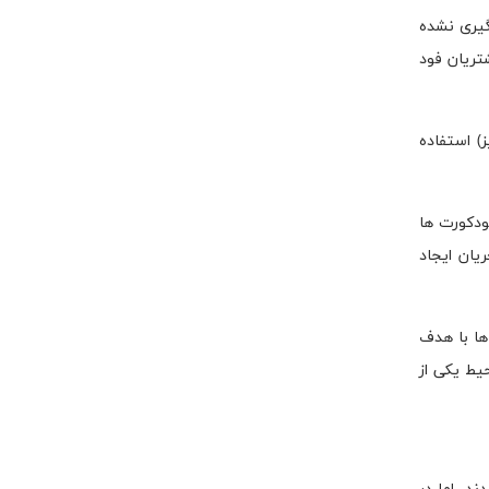
 پیگیری نشده
تریان فود
) استفاده
فودکورت ها
دوار در زیبایی بصری جریان ایجاد
ر نوع صندلی ها است. پیش از سال ۲۰۱۷ تمام صندلی ها با هدف
یط یکی از