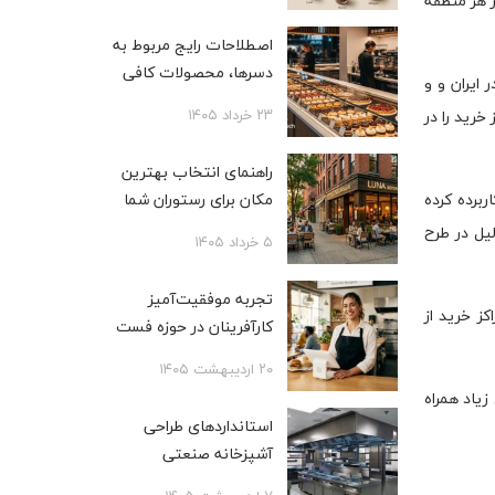
 هر منطقه
اصطلاحات رایج مربوط به
دسرها، محصولات کافی
ایران و و
شاپی، بیکری و قنادی
۲۳ خرداد ۱۴۰۵
خرید را در
راهنمای انتخاب بهترین
ربرده کرده
مکان برای رستوران شما
لیل در طرح
۵ خرداد ۱۴۰۵
تجربه موفقیت‌آمیز
کز خرید از
کارآفرینان در حوزه فست
فود
۲۰ اردیبهشت ۱۴۰۵
یاد همراه
استانداردهای طراحی
آشپزخانه صنعتی