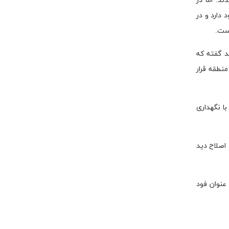
د. اما در
دارد و در
است.
د گفته که
نطقه قرار
ا نگهداری
اصلاح دید
عنوان فود