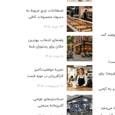
اصطلاحات رایج مربوط به
دسرها، محصولات کافی
شاپی، بیکری و قنادی
۲۳ خرداد ۱۴۰۵
اهند آمد.
راهنمای انتخاب بهترین
مکان برای رستوران شما
۵ خرداد ۱۴۰۵
است!
تجربه موفقیت‌آمیز
یعتا برای
کارآفرینان در حوزه فست
فود
۲۰ اردیبهشت ۱۴۰۵
 به آرامی
استانداردهای طراحی
آشپزخانه صنعتی
 می‌دهد :