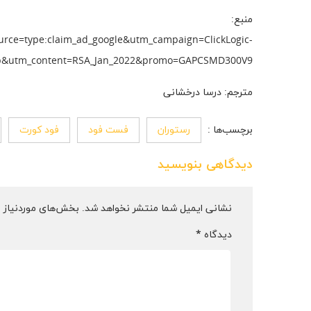
ce=type:claim_ad_google&utm_campaign=ClickLogic-
p&utm_content=RSA_Jan_2022&promo=GAPCSMD300V9
مترجم: درسا درخشانی
برچسب‌ها :
رستوران
فست فود
فود کورت
دیدگاهی بنویسید
نشانی ایمیل شما منتشر نخواهد شد.
بخش‌های موردنیاز ع
دیدگاه
*