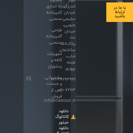
بلوار
مشاوره
اندرزگو،
راه اندازی
با ما در
ارتباط
خیابان
آشپزخانه
باشید
سلیمی
صنعتی
جنوبی،
طراحی
میدان
آشپزخانه
ندا،
صنعتی
پلاک۵۸،
ساختمان
تجهیزات
شاب،
کافه و
طبقه
رستوران
چهارم
پشتیبانی
۰۲۱-۲۲۶۹۴۹۹۹
و خدمات
۰۲۱-۷۲۱۱۳
پس از
فروش
info@habtoor.ir
دانلود
کاتالوگ
حبتور
دانلود