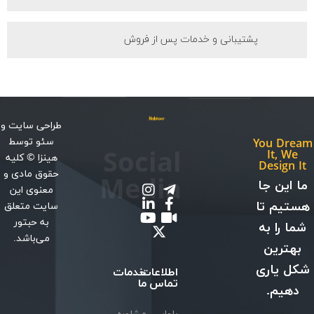
پشتیبانی و خدمات پس از فروش
طراحی سایت
و
سئو
توسط
You Dream
Social
It, We
هینزا
© کلیه
Design It
حقوق مادی و
Media
ما این جا
معنوی این
هستیم تا
سایت متعلق
به حبتور
شما را به
می‌باشد.
بهترین
شکل یاری
اطلاعات
خدمات
تماس
ما
دهیم.