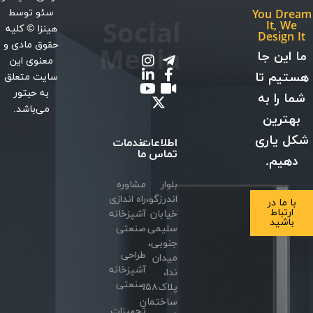
سئو
توسط
You Dream
Social
It, We
هینزا
© کلیه
Design It
حقوق مادی و
Media
ما این جا
معنوی این
هستیم تا
سایت متعلق
به حبتور
شما را به
می‌باشد.
بهترین
شکل یاری
اطلاعات
خدمات
تماس
ما
دهیم.
بلوار
مشاوره
اندرزگو،
راه اندازی
با ما در
ارتباط
خیابان
آشپزخانه
باشید
سلیمی
صنعتی
جنوبی،
طراحی
میدان
آشپزخانه
ندا،
صنعتی
پلاک۵۸،
ساختمان
تجهیزات