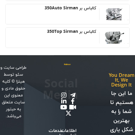
کالباس بر 350Auto Sirman
کالباس بر 350Top Sirman
طراحی سایت
و
سئو
توسط
You Dream
Social
It, We
هینزا
© کلیه
Design It
حقوق مادی و
Media
ما این جا
معنوی این
هستیم تا
سایت متعلق
به حبتور
شما را به
می‌باشد.
بهترین
شکل یاری
اطلاعات
خدمات