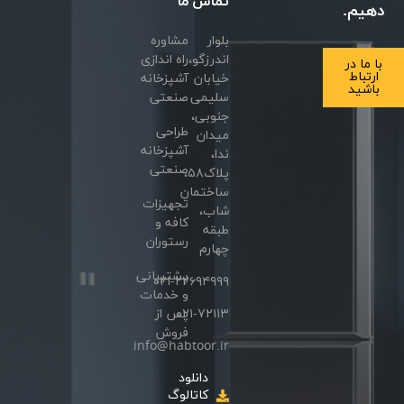
تماس
ما
دهیم.
بلوار
مشاوره
اندرزگو،
راه اندازی
با ما در
ارتباط
خیابان
آشپزخانه
باشید
سلیمی
صنعتی
جنوبی،
طراحی
میدان
آشپزخانه
ندا،
صنعتی
پلاک۵۸،
ساختمان
تجهیزات
شاب،
کافه و
طبقه
رستوران
چهارم
پشتیبانی
۰۲۱-۲۲۶۹۴۹۹۹
و خدمات
۰۲۱-۷۲۱۱۳
پس از
فروش
info@habtoor.ir
دانلود
کاتالوگ