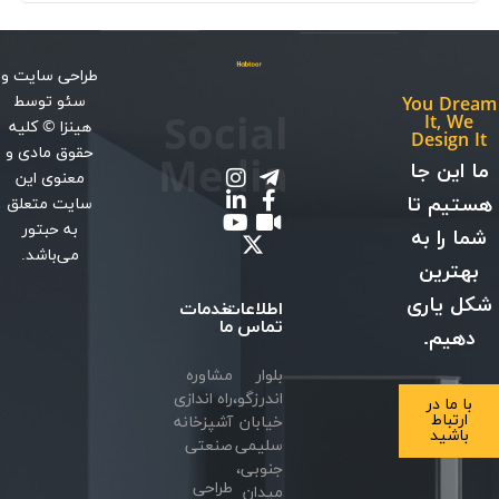
طراحی سایت
و
سئو
توسط
You Dream
Social
It, We
هینزا
© کلیه
Design It
حقوق مادی و
Media
ما این جا
معنوی این
هستیم تا
سایت متعلق
به حبتور
شما را به
می‌باشد.
بهترین
شکل یاری
اطلاعات
خدمات
تماس
ما
دهیم.
بلوار
مشاوره
اندرزگو،
راه اندازی
با ما در
ارتباط
خیابان
آشپزخانه
باشید
سلیمی
صنعتی
جنوبی،
طراحی
میدان