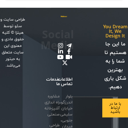
طراحی سایت
و
سئو
توسط
You Dream
Social
It, We
هینزا
© کلیه
Design It
حقوق مادی و
Media
ما این جا
معنوی این
هستیم تا
سایت متعلق
به حبتور
شما را به
می‌باشد.
بهترین
شکل یاری
اطلاعات
خدمات
تماس
ما
دهیم.
بلوار
مشاوره
اندرزگو،
راه اندازی
با ما در
ارتباط
خیابان
آشپزخانه
باشید
سلیمی
صنعتی
جنوبی،
طراحی
میدان