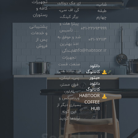
تجهیزات
ای مک دونالد،
شاب،
کافه و
کی اف سی،
طبقه
رستوران
برگر کینگ،
چهارم
پیتزا هات و
پشتیبانی
۰۲۱-۲۲۶۹۴۹۹۹
….. تأسیس
و خدمات
شد و موفق به
۰۲۱-۷۲۱۱۳
پس از
اخذ بهترین
فروش
info@habtoor.ir
نمایندگی
تجهیزات
صنعت فست
دانلود
فود مانند هنی
کاتالوگ
حبتور
پنی، لینکن،
دانلود
فرای مستر،
کاتالوگ
تایلور،
HABTOOR
ویتامیکس و
COFFEE
بسیاری دیگر از
HUB
این گونه
برندها گردید.