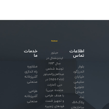
اطلاعات
خدمات
حبتور
تماس
ما
اینترنشنال در
سال ۱۹۹۳
بلوار
مشاوره
توسط شخص
اندرزگو،
راه اندازی
عبدالعزیزالحبتور
خیابان
آشپزخانه
(۲۰۱۸-۱۹۵۹) در
سلیمی
صنعتی
دبی (امارات
جنوبی،
متحده عربی)
طراحی
میدان
با هدف طراحی
آشپزخانه
ندا،
و تجهیز فست
صنعتی
پلاک۵۸،
فودهای زنجیره
ساختمان