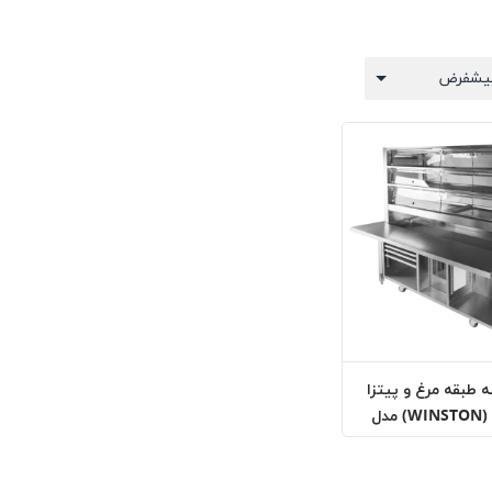
 طبقه مرغ و پیتزا
وینستون (WINSTON) مدل
F97-044