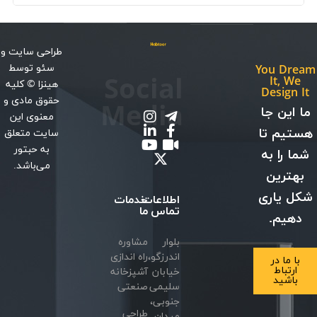
طراحی سایت
و
سئو
توسط
You Dream
Social
It, We
هینزا
© کلیه
Design It
حقوق مادی و
Media
ما این جا
معنوی این
هستیم تا
سایت متعلق
به حبتور
شما را به
می‌باشد.
بهترین
شکل یاری
اطلاعات
خدمات
تماس
ما
دهیم.
بلوار
مشاوره
اندرزگو،
راه اندازی
با ما در
ارتباط
خیابان
آشپزخانه
باشید
سلیمی
صنعتی
جنوبی،
طراحی
میدان