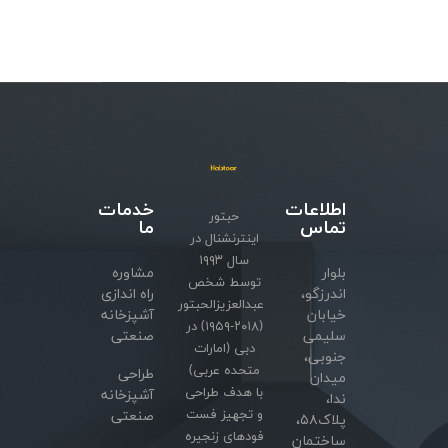
اطلاعات
خدمات
حبتور
تماس
ما
اینترنشنال در
سال ۱۹۹۳
بلوار
مشاوره
توسط شخص
اندرزگو،
راه اندازی
عبدالعزیزالحبتور
خیابان
آشپزخانه
(۲۰۱۸-۱۹۵۹) در
سلیمی
صنعتی
دبی (امارات
جنوبی،
متحده عربی)
طراحی
میدان
با هدف طراحی
آشپزخانه
ندا،
و تجهیز فست
صنعتی
پلاک۵۸،
فودهای زنجیره
ساختمان