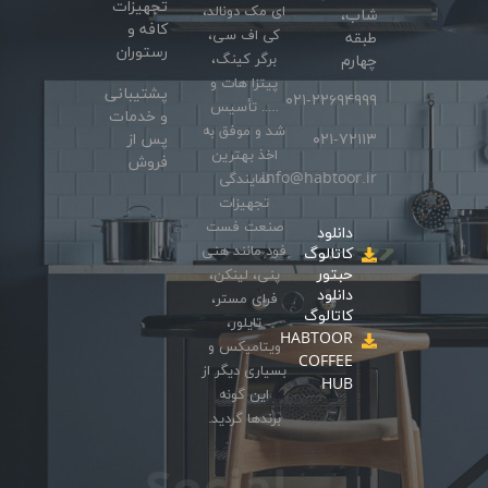
تجهیزات
ای مک دونالد،
شاب،
کافه و
کی اف سی،
طبقه
رستوران
برگر کینگ،
چهارم
پیتزا هات و
پشتیبانی
۰۲۱-۲۲۶۹۴۹۹۹
….. تأسیس
و خدمات
شد و موفق به
۰۲۱-۷۲۱۱۳
پس از
اخذ بهترین
فروش
info@habtoor.ir
نمایندگی
تجهیزات
صنعت فست
دانلود
فود مانند هنی
کاتالوگ
حبتور
پنی، لینکن،
دانلود
فرای مستر،
کاتالوگ
تایلور،
HABTOOR
ویتامیکس و
COFFEE
بسیاری دیگر از
HUB
این گونه
برندها گردید.