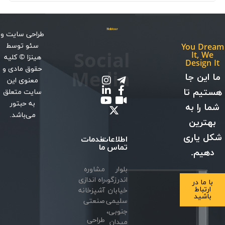
طراحی سایت
و
سئو
توسط
You Dream
Social
It, We
هینزا
© کلیه
Design It
حقوق مادی و
Media
ما این جا
معنوی این
هستیم تا
سایت متعلق
به حبتور
شما را به
می‌باشد.
بهترین
شکل یاری
اطلاعات
خدمات
تماس
ما
دهیم.
بلوار
مشاوره
اندرزگو،
راه اندازی
با ما در
ارتباط
خیابان
آشپزخانه
باشید
سلیمی
صنعتی
جنوبی،
طراحی
میدان