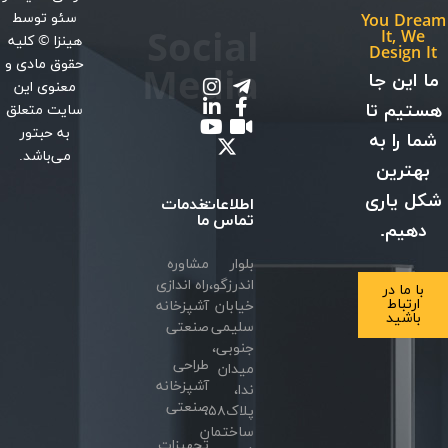
سئو
توسط
You Dream
Social
It, We
هینزا
© کلیه
Design It
حقوق مادی و
Media
ما این جا
معنوی این
هستیم تا
سایت متعلق
به حبتور
شما را به
می‌باشد.
بهترین
شکل یاری
اطلاعات
خدمات
تماس
ما
دهیم.
بلوار
مشاوره
اندرزگو،
راه اندازی
با ما در
ارتباط
خیابان
آشپزخانه
باشید
سلیمی
صنعتی
جنوبی،
طراحی
میدان
آشپزخانه
ندا،
صنعتی
پلاک۵۸،
ساختمان
تجهیزات